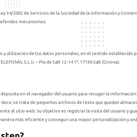
a Ley 34/2002 de Servicios de la Sociedad de la Información y Comer
 referidos mecanismos.
y utilización de tus datos personales, en el sentido establecido 
FONÍA, S.L.U. – Pla de Salt 12-14 1ª, 17190 Salt (Girona).
 deposita en el navegador del usuario para recoger la información 
 decir, se trata de pequeños archivos de texto que quedan almacen
te al sitio web. Su objetivo es registrar la visita del usuario y g
 manera más eficiente y conseguir una mayor personalización y aná
isten?